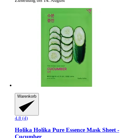
Zustellung bis 14. August
Warenkorb
4.8 (4)
Holika Holika
Pure Essence Mask Sheet -​
Cucumber