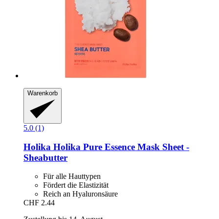
Warenkorb
5.0 (1)
Holika Holika
Pure Essence Mask Sheet -​
Sheabutter
Für alle Hauttypen
Fördert die Elastizität
Reich an Hyaluronsäure
CHF 2.44