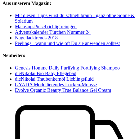
Aus unserem Magazin:
Mit diesen Tipps wirst du schnell braun - ganz ohne Sonne &
Solarium
Make-up-Pinsel richtig reinigen
Adventskalender Türchen Nummer 24
Nagellacktrends 2018
Peelings - wann und wie oft Du sie anwenden solltest
Neuheiten:
Genesis Homme Daily Purifying Fortifying Shampoo
dieNikolai Bio Baby Pflegebad
dieNikolai Traubenkernöl Lieblingsfluid
GYADA Modellierendes Locken-Mousse
Evolve Organic Beauty True Balance Gel Cream