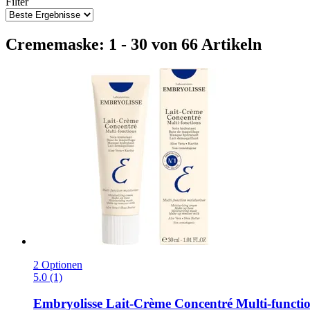
Filter
Crememaske: 1 - 30 von 66 Artikeln
2 Optionen
5.0 (1)
Embryolisse
Lait-​Crème Concentré Multi-​functio