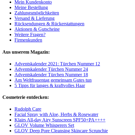
Mein Kundenkonto
Meine Bestellung
Zahlungsmöglichkeiten
Versand & Lieferung
Rücksendungen & Rückerstattungen
Aktionen & Gutscheine
Weitere Fragen?
Firmenkunden
Aus unserem Magazin:
Adventskalender 2021: Türchen Nummer 12
Adventskalender Türchen Nummer 24
Adventskalender Türchen Nummer 18
Am Weltfrauentag gemeinsam Gutes tun
5 Tipps für langes & kraftvolles Haar
Cosmeterie entdecken:
Rudolph Care
Facial Spray with Aloe, Herbs & Rosewater
Klairs All-day Airy Sunscreen SPF50+PA++++
GLOV Volume Whisperers Set
GLOV Deep Pore Cleansing Skincare Scrunchie