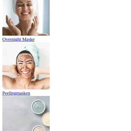
Overnight Maske
Peelingmasken