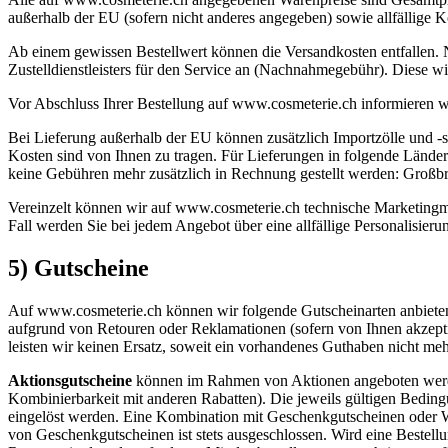
außerhalb der EU (sofern nicht anderes angegeben) sowie allfällige K
Ab einem gewissen Bestellwert können die Versandkosten entfallen.
Zustelldienstleisters für den Service an (Nachnahmegebühr). Diese wir
Vor Abschluss Ihrer Bestellung auf www.cosmeterie.ch informieren wi
Bei Lieferung außerhalb der EU können zusätzlich Importzölle und -st
Kosten sind von Ihnen zu tragen. Für Lieferungen in folgende Länder 
keine Gebühren mehr zusätzlich in Rechnung gestellt werden: Großbri
Vereinzelt können wir auf www.cosmeterie.ch technische Marketingma
Fall werden Sie bei jedem Angebot über eine allfällige Personalisierun
5) Gutscheine
Auf www.cosmeterie.ch können wir folgende Gutscheinarten anbieten
aufgrund von Retouren oder Reklamationen (sofern von Ihnen akzeptie
leisten wir keinen Ersatz, soweit ein vorhandenes Guthaben nicht meh
Aktionsgutscheine
können im Rahmen von Aktionen angeboten werden 
Kombinierbarkeit mit anderen Rabatten). Die jeweils gültigen Bedin
eingelöst werden. Eine Kombination mit Geschenkgutscheinen oder Wa
von Geschenkgutscheinen ist stets ausgeschlossen. Wird eine Bestellung