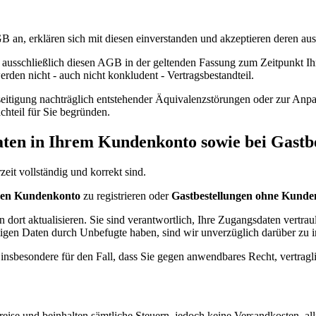
an, erklären sich mit diesen einverstanden und akzeptieren deren aus
ausschließlich diesen AGB in der geltenden Fassung zum Zeitpunkt Ih
en nicht - auch nicht konkludent - Vertragsbestandteil.
seitigung nachträglich entstehender Äquivalenzstörungen oder zur An
chteil für Sie begründen.
Daten in Ihrem Kundenkonto sowie bei Gastb
eit vollständig und korrekt sind.
hen Kundenkonto
zu registrieren oder
Gastbestellungen ohne Kunde
dort aktualisieren. Sie sind verantwortlich, Ihre Zugangsdaten vertra
stigen Daten durch Unbefugte haben, sind wir unverzüglich darüber zu 
insbesondere für den Fall, dass Sie gegen anwendbares Recht, vertragl
e und beinhalten sämtliche Steuern, jedoch keine Versandkosten, allf