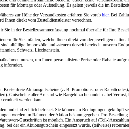
osten für Montage oder Aufstellung. Es gelten jeweils die im Bestellze
 Näheres zur Höhe der Versandkosten erfahren Sie vorab
hier
. Bei Zahlu
d Ihnen direkt vom Zustelldienstleister verrechnet.
r Sie in der Bestellzusammenfassung nochmal über alle für Ihre Bestel
euern für Sie anfallen, welche Ihnen direkt von der jeweiligen nation
sind allfällige Importzölle und -steuern derzeit bereits in unseren End
tannien, Schweiz, Liechtenstein.
ßnahmen nutzen, um Ihnen personalisierte Preise oder Rabatte aufgrun
g informiert.
: Kostenfreie Aktionsgutscheine (z. B. Promotions- oder Rabattcodes
rt). Gutscheine aller Art sind wie Bargeld zu behandeln - bei Verlust
r ermittelt werden kann.
und sind zeitlich befristet. Sie können an Bedingungen geknüpft sein
gungen werden im Rahmen der Aktion bekanntgegeben. Pro Bestellung k
renwert-Gutschriften ist möglich. Ein Anspruch auf (Teil-)Auszahlung
, bei der ein Aktionsgutschein eingesetzt wurde, (teilweise) retournier