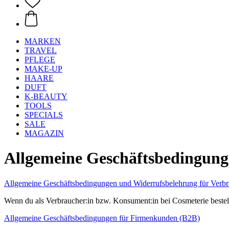
MARKEN
TRAVEL
PFLEGE
MAKE-UP
HAARE
DUFT
K-BEAUTY
TOOLS
SPECIALS
SALE
MAGAZIN
Allgemeine Geschäftsbedingun
Allgemeine Geschäftsbedingungen und Widerrufsbelehrung für Verbr
Wenn du als Verbraucher:in bzw. Konsument:in bei Cosmeterie bestel
Allgemeine Geschäftsbedingungen für Firmenkunden (B2B)