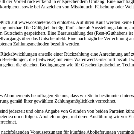
tfällt der Vorteil rückwirkend in entsprechendem Umfang. Eine nachträ
zu korrigieren sowie bei Anzeichen von Missbrauch, Fälschung oder We
eßlich auf www.cosmeterie.ch einlösbar. Auf ihren Kauf werden keine 
sung nutzbar. Die Gültigkeit beträgt fünf Jahre ab Ausstellungsdatum, 
em Gutschein gespeichert. Eine Barauszahlung des (Rest-)Guthabens is
lvorgangs über das Gutscheinfeld. Eine nachträgliche Verrechnung auf b
botenen Zahlungsmethoden bezahlt werden.
r Rückabwicklungen anstelle einer Rückzahlung eine Anrechnung auf z
Bestellungen, die (teilweise) mit einer Warenwert-Gutschrift bezahlt w
en gelten die gleichen Bedingungen wie für Geschenkgutscheine. Tech
 Abonnements beauftragen Sie uns, dass wir Sie in bestimmten Interva
rung gemäß Ihrer gewählten Zahlungsmöglichkeit verrechnet.
d sind jederzeit und ohne Angabe von Gründen von beiden Parteien kü
terie.com erfolgen. Abolieferungen, mit deren Ausführung wir vor Ei
rrechnet.
 nachfolgenden Voraussetzungen für künftige Abolieferungen verminde