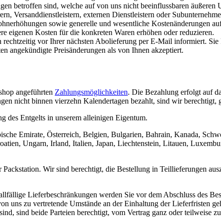
en betroffen sind, welche auf von uns nicht beeinflussbaren äußeren
rn, Versanddienstleistern, externen Dienstleistern oder Subunternehm
ohnerhöhungen sowie generelle und wesentliche Kostenänderungen aufgru
re eigenen Kosten für die konkreten Waren erhöhen oder reduzieren.
echtzeitig vor Ihrer nächsten Abolieferung per E-Mail informiert. Sie
en angekündigte Preisänderungen als von Ihnen akzeptiert.
bshop angeführten
Zahlungsmöglichkeiten
. Die Bezahlung erfolgt auf d
 nicht binnen vierzehn Kalendertagen bezahlt, sind wir berechtigt, 
ng des Entgelts in unserem alleinigen Eigentum.
abische Emirate, Österreich, Belgien, Bulgarien, Bahrain, Kanada, Sc
tien, Ungarn, Irland, Italien, Japan, Liechtenstein, Litauen, Luxembu
Packstation. Wir sind berechtigt, die Bestellung in Teillieferungen aus
allfällige Lieferbeschränkungen werden Sie vor dem Abschluss des Bes
 von uns zu vertretende Umstände an der Einhaltung der Lieferfristen ge
ind, sind beide Parteien berechtigt, vom Vertrag ganz oder teilweise zu