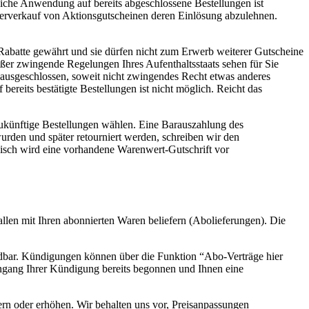
gliche Anwendung auf bereits abgeschlossene Bestellungen ist
iterverkauf von Aktionsgutscheinen deren Einlösung abzulehnen.
Rabatte gewährt und sie dürfen nicht zum Erwerb weiterer Gutscheine
außer zwingende Regelungen Ihres Aufenthaltsstaats sehen für Sie
t ausgeschlossen, soweit nicht zwingendes Recht etwas anderes
ereits bestätigte Bestellungen ist nicht möglich. Reicht das
ukünftige Bestellungen wählen. Eine Barauszahlung des
urden und später retourniert werden, schreiben wir den
nisch wird eine vorhandene Warenwert-Gutschrift vor
llen mit Ihren abonnierten Waren beliefern (Abolieferungen). Die
ndbar. Kündigungen können über die Funktion “Abo-Verträge hier
ngang Ihrer Kündigung bereits begonnen und Ihnen eine
rn oder erhöhen. Wir behalten uns vor, Preisanpassungen