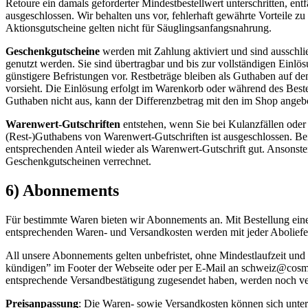
Retoure ein damals geforderter Mindestbestellwert unterschritten, en
ausgeschlossen. Wir behalten uns vor, fehlerhaft gewährte Vorteile 
Aktionsgutscheine gelten nicht für Säuglingsanfangsnahrung.
Geschenkgutscheine
werden mit Zahlung aktiviert und sind ausschli
genutzt werden. Sie sind übertragbar und bis zur vollständigen Einlö
günstigere Befristungen vor. Restbeträge bleiben als Guthaben auf d
vorsieht. Die Einlösung erfolgt im Warenkorb oder während des Bestel
Guthaben nicht aus, kann der Differenzbetrag mit den im Shop ange
Warenwert-Gutschriften
entstehen, wenn Sie bei Kulanzfällen ode
(Rest-)Guthabens von Warenwert-Gutschriften ist ausgeschlossen. Bei 
entsprechenden Anteil wieder als Warenwert-Gutschrift gut. Ansonst
Geschenkgutscheinen verrechnet.
6) Abonnements
Für bestimmte Waren bieten wir Abonnements an. Mit Bestellung eines
entsprechenden Waren- und Versandkosten werden mit jeder Aboliefe
All unsere Abonnements gelten unbefristet, ohne Mindestlaufzeit un
kündigen” im Footer der Webseite oder per E-Mail an schweiz@cosme
entsprechende Versandbestätigung zugesendet haben, werden noch ve
Preisanpassung
: Die Waren- sowie Versandkosten können sich unter