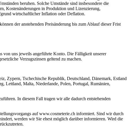
 Umständen beruhen. Solche Umstände sind insbesondere die
ern, Kostenänderungen in Produktion und Lizenzierung,
nd wirtschaftlicher Inflation oder Deflation.
 können der anstehenden Preisänderung bis zum Ablauf dieser Frist
as von uns jeweils angeführte Konto. Die Fälligkeit unserer
gesetzliche Verzugszinsen geltend zu machen.
hweiz, Zypern, Tschechische Republik, Deutschland, Dänemark, Estland
rg, Lettland, Malta, Niederlande, Polen, Portugal, Rumänien,
zuführen. In diesem Fall tragen wir alle dadurch entstehenden
tellungsvorgangs auf www.cosmeterie.ch informiert. Sind wir durch
hindert, werden wir Sie ehest möglich darüber informieren. Wird die
rückzutreten.