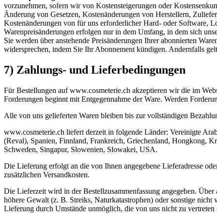
vorzunehmen, sofern wir von Kostensteigerungen oder Kostensenkung
Änderung von Gesetzen, Kostenänderungen von Herstellern, Zuliefere
Kostenänderungen von für uns erforderlicher Hard- oder Software, L
Warenpreisänderungen erfolgen nur in dem Umfang, in dem sich unse
Sie werden über anstehende Preisänderungen Ihrer abonnierten Waren r
widersprechen, indem Sie Ihr Abonnement kündigen. Andernfalls gelt
7) Zahlungs- und Lieferbedingungen
Für Bestellungen auf www.cosmeterie.ch akzeptieren wir die im We
Forderungen beginnt mit Entgegennahme der Ware. Werden Forderungen
Alle von uns gelieferten Waren bleiben bis zur vollständigen Bezahlu
www.cosmeterie.ch liefert derzeit in folgende Länder: Vereinigte Ar
(Reval), Spanien, Finnland, Frankreich, Griechenland, Hongkong, Kroa
Schweden, Singapur, Slowenien, Slowakei, USA.
Die Lieferung erfolgt an die von Ihnen angegebene Lieferadresse oder 
zusätzlichen Versandkosten.
Die Lieferzeit wird in der Bestellzusammenfassung angegeben. Über 
höhere Gewalt (z. B. Streiks, Naturkatastrophen) oder sonstige nicht
Lieferung durch Umstände unmöglich, die von uns nicht zu vertreten s