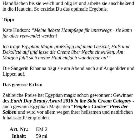
Handflächen bis sie weich und ölig ist und arbeite sie anschließend
in die Haut ein. So erzielst Du das optimale Ergebnis.
Tipp:
Kate Hudson:
“Meine liebste Hautpflege für unterwegs - sie kann
für alles verwendet werden!
I
ch trage Egyptian Magic großzügig auf mein Gesicht, Hals und
Dekolleté auf und lasse die Creme über Nacht einwirken. Am
Morgen fühlt sich meine Haut einfach wunderbar an!”
Die Sängerin Rihanna trägt sie am Abend auch auf Augenlider und
Lippen auf.
Das gewisse Extra:
Zahlreiche Preise hat Egyptian magic schon gewonnen: Gewinner
des
Earth Day Beauty Award 2016 in the Skin Cream Category
-
auch gewann Egyptian Magic den “
People's Choice” Preis der
Salben
und wird vor allem wegen ihrer heilsamen und natürlichen
Inhaltsstoffe empfohlen.
Art.-Nr.:
EM-2
Inhalt:
59 ml