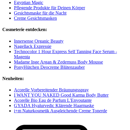
Egyptian Magic
Pflegende Produkte für Deinen Körper
Gesichtsmaske für die Nacht
Creme Gesichtsmasken
Cosmeterie entdecken:
Innersense Organic Beauty
Nagellack Expressie
Technocolor 1 Hour Express Self Tanning Face Serum -
Magenta
Madame Inge Argan & Zedernuss Body Mousse
PonyHütchen Deocreme Blütenzauber
Neuheiten:
Acorelle Vorbereitender Bräunungsspray
I WANT YOU NAKED Good Karma Body Butter
Acorelle Bio Eau de Parfum L'Envoutante
GYADA Hyalurvedic Klärende Haarmaske
i+m Naturkosmetik Ausgleichende Creme Tonerde