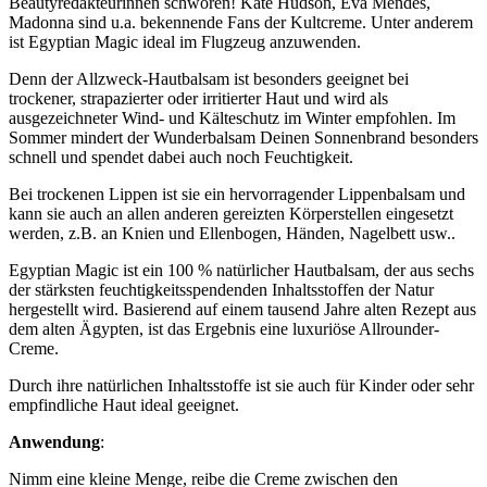
Beautyredakteurinnen schwören! Kate Hudson, Eva Mendes,
Madonna sind u.a. bekennende Fans der Kultcreme. Unter anderem
ist Egyptian Magic ideal im Flugzeug anzuwenden.
Denn der Allzweck-Hautbalsam ist besonders geeignet bei
trockener, strapazierter oder irritierter Haut und wird als
ausgezeichneter Wind- und Kälteschutz im Winter empfohlen. Im
Sommer mindert der Wunderbalsam Deinen Sonnenbrand besonders
schnell und spendet dabei auch noch Feuchtigkeit.
Bei trockenen Lippen ist sie ein hervorragender Lippenbalsam und
kann sie auch an allen anderen gereizten Körperstellen eingesetzt
werden, z.B. an Knien und Ellenbogen, Händen, Nagelbett usw..
Egyptian Magic ist ein 100 % natürlicher Hautbalsam, der aus sechs
der stärksten feuchtigkeitsspendenden Inhaltsstoffen der Natur
hergestellt wird. Basierend auf einem tausend Jahre alten Rezept aus
dem alten Ägypten, ist das Ergebnis eine luxuriöse Allrounder-
Creme.
Durch ihre natürlichen Inhaltsstoffe ist sie auch für Kinder oder sehr
empfindliche Haut ideal geeignet.
Anwendung
:
Nimm eine kleine Menge, reibe die Creme zwischen den