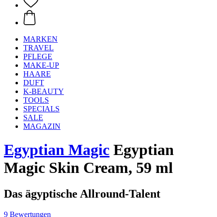
MARKEN
TRAVEL
PFLEGE
MAKE-UP
HAARE
DUFT
K-BEAUTY
TOOLS
SPECIALS
SALE
MAGAZIN
Egyptian Magic
Egyptian
Magic Skin Cream, 59 ml
Das ägyptische Allround-Talent
9 Bewertungen