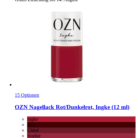
15 Optionen
OZN
Nagellack Rot/Dunkelrot, Ingke (12 ml)
Ingke
Ava
Chloé
Sophie