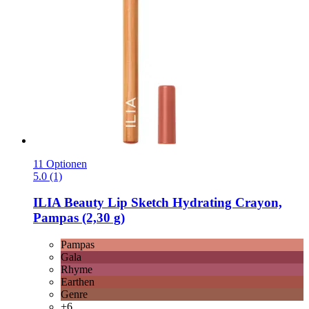
11 Optionen
5.0 (1)
ILIA Beauty
Lip Sketch Hydrating Crayon,
Pampas (2,30 g)
Pampas
Gala
Rhyme
Earthen
Genre
+6