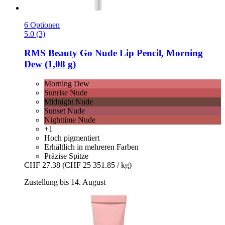
6 Optionen
5.0 (3)
RMS Beauty
Go Nude Lip Pencil, Morning
Dew (1,08 g)
Morning Dew
Sunrise Nude
Midnight Nude
Sunset Nude
Nighttime Nude
+1
Hoch pigmentiert
Erhältlich in mehreren Farben
Präzise Spitze
CHF 27.38
(CHF 25 351.85 / kg)
Zustellung bis 14. August