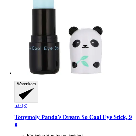
Warenkorb
5.0 (3)
Tonymoly
Panda's Dream So Cool Eye Stick, 9
g
Für jeden Hauttypen geeignet