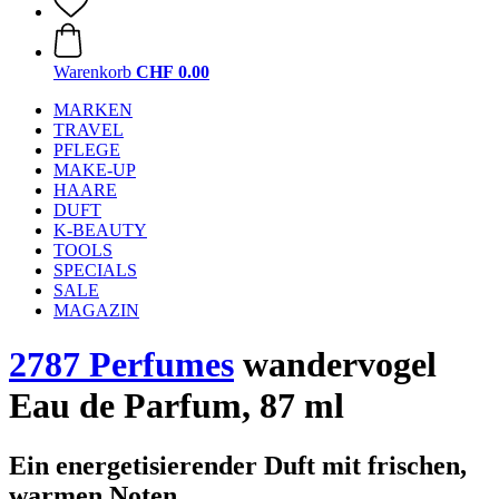
Warenkorb
CHF 0.00
MARKEN
TRAVEL
PFLEGE
MAKE-UP
HAARE
DUFT
K-BEAUTY
TOOLS
SPECIALS
SALE
MAGAZIN
2787 Perfumes
wandervogel
Eau de Parfum, 87 ml
Ein energetisierender Duft mit frischen,
warmen Noten