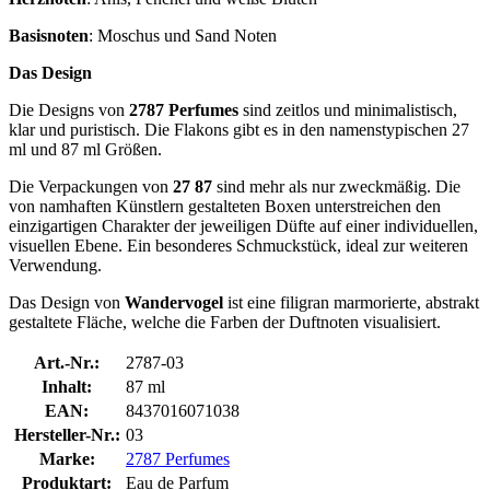
Basisnoten
: Moschus und Sand Noten
Das Design
Die Designs von
2787 Perfumes
sind zeitlos und minimalistisch,
klar und puristisch. Die Flakons gibt es in den namenstypischen 27
ml und 87 ml Größen.
Die Verpackungen von
27 87
sind mehr als nur zweckmäßig. Die
von namhaften Künstlern gestalteten Boxen unterstreichen den
einzigartigen Charakter der jeweiligen Düfte auf einer individuellen,
visuellen Ebene. Ein besonderes Schmuckstück, ideal zur weiteren
Verwendung.
Das Design von
Wandervogel
ist eine filigran marmorierte, abstrakt
gestaltete Fläche, welche die Farben der Duftnoten visualisiert.
Art.-Nr.:
2787-03
Inhalt:
87 ml
EAN:
8437016071038
Hersteller-Nr.:
03
Marke:
2787 Perfumes
Produktart:
Eau de Parfum