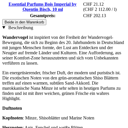
Essential Parfums Bois Imperial by
CHF 21.12
Quentin Bisch, 10 ml
(CHF 2 112.00 / l)
Gesamtpreis:
CHF 202.13
Beide in den Warenkorb
Beschreibung
Wandervogel
ist
inspiriert von der Freiheit der Wandervogel-
Bewegung, die sich zu Beginn des 20. Jahrhunderts in Deutschland
mit jungen Menschen formte, der Lust am Entdecken und der
Neugier auf fremde Länder und Kulturen. Eine Aufforderung, aus
seiner Komfort-Zone herauszutreten und sich vom Unbekannten
verführen zu lassen.
Ein energetisierender, frischer Duft, der modern und puristisch ist.
Die exotischen Noten von den grün-aromatischen Shiso Blättern
treffen auf einen warmen, subtilen Sand-Akkord. Die
marokkanische Nana Minze ist sehr selten in heutigen Parfums zu
finden und ist mit ihrer weichen, grünen Frische ein wahres
Highlight.
Duftnoten
Kopfnoten
: Minze, Shisoblätter und Marine Noten
Herznoten
: Anis, Fenchel und weiße Blüten