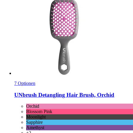
7 Optionen
UNbrush
Detangling Hair Brush, Orchid
Orchid
Blossom Pink
Moonlight
Sapphire
Amethyst
+2