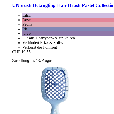
UNbrush
Detangling Hair Brush Pastel Collectio
Lilac
Rose
Peony
Iris
Lavender
Für alle Haartypen- & strukturen
Verhindert Frizz & Spliss
Verkürzt die Föhnzeit
CHF 19.55
Zustellung bis 13. August