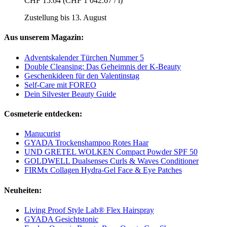
CHF 15.64
(CHF 1 042.67 / l)
Zustellung bis 13. August
Aus unserem Magazin:
Adventskalender Türchen Nummer 5
Double Cleansing: Das Geheimnis der K-Beauty
Geschenkideen für den Valentinstag
Self-Care mit FOREO
Dein Silvester Beauty Guide
Cosmeterie entdecken:
Manucurist
GYADA Trockenshampoo Rotes Haar
UND GRETEL WOLKEN Compact Powder SPF 50
GOLDWELL Dualsenses Curls & Waves Conditioner
FIRMx Collagen Hydra-Gel Face & Eye Patches
Neuheiten:
Living Proof Style Lab® Flex Hairspray
GYADA Gesichtstonic