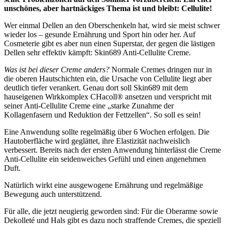
unschönes, aber hartnäckiges Thema ist und bleibt: Cellulite!
Wer einmal Dellen an den Oberschenkeln hat, wird sie meist schwer
wieder los – gesunde Ernährung und Sport hin oder her. Auf
Cosmeterie gibt es aber nun einen Superstar, der gegen die lästigen
Dellen sehr effektiv kämpft: Skin689 Anti-Cellulite Creme.
Was ist bei dieser Creme anders?
Normale Cremes dringen nur in
die oberen Hautschichten ein, die Ursache von Cellulite liegt aber
deutlich tiefer verankert. Genau dort soll Skin689 mit dem
hauseigenen Wirkkomplex CHacoll® ansetzen und verspricht mit
seiner Anti-Cellulite Creme eine „starke Zunahme der
Kollagenfasern und Reduktion der Fettzellen“. So soll es sein!
Eine Anwendung sollte regelmäßig über 6 Wochen erfolgen. Die
Hautoberfläche wird geglättet, ihre Elastizität nachweislich
verbessert. Bereits nach der ersten Anwendung hinterlässt die Creme
Anti-Cellulite ein seidenweiches Gefühl und einen angenehmen
Duft.
Natürlich wirkt eine ausgewogene Ernährung und regelmäßige
Bewegung auch unterstützend.
Für alle, die jetzt neugierig geworden sind: Für die Oberarme sowie
Dekolleté und Hals gibt es dazu noch straffende Cremes, die speziell