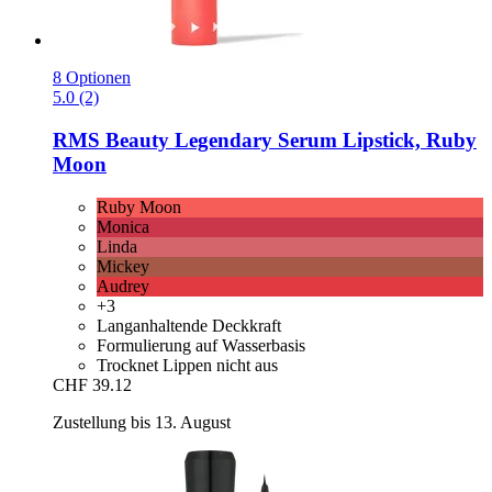
8 Optionen
5.0 (2)
RMS Beauty
Legendary Serum Lipstick, Ruby
Moon
Ruby Moon
Monica
Linda
Mickey
Audrey
+3
Langanhaltende Deckkraft
Formulierung auf Wasserbasis
Trocknet Lippen nicht aus
CHF 39.12
Zustellung bis 13. August