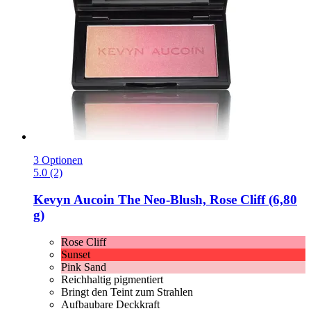
3 Optionen
5.0 (2)
Kevyn Aucoin
The Neo-​Blush, Rose Cliff (6,80
g)
Rose Cliff
Sunset
Pink Sand
Reichhaltig pigmentiert
Bringt den Teint zum Strahlen
Aufbaubare Deckkraft