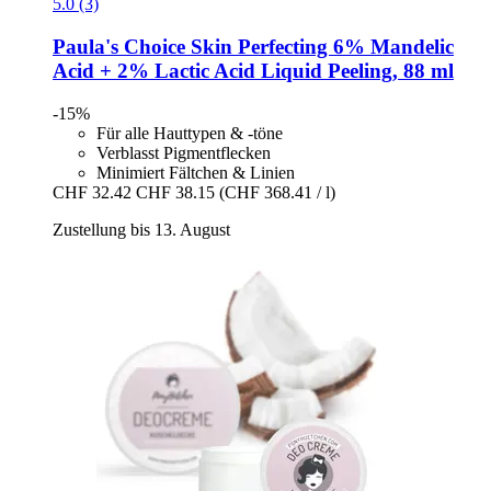
5.0 (3)
Paula's Choice
Skin Perfecting 6% Mandelic
Acid + 2% Lactic Acid Liquid Peeling, 88 ml
-15%
Für alle Hauttypen & -töne
Verblasst Pigmentflecken
Minimiert Fältchen & Linien
CHF 32.42
CHF 38.15
(CHF 368.41 / l)
Zustellung bis 13. August