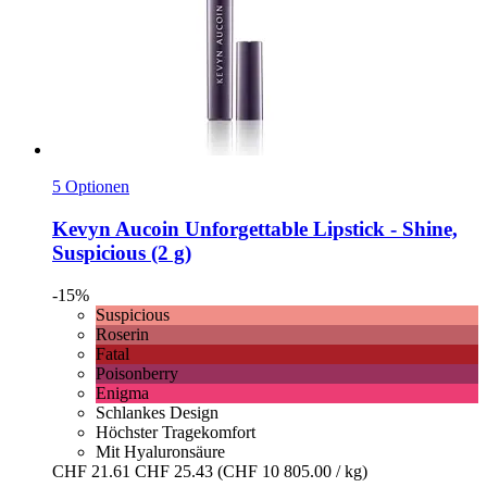
5 Optionen
Kevyn Aucoin
Unforgettable Lipstick -​ Shine,
Suspicious (2 g)
-15%
Suspicious
Roserin
Fatal
Poisonberry
Enigma
Schlankes Design
Höchster Tragekomfort
Mit Hyaluronsäure
CHF 21.61
CHF 25.43
(CHF 10 805.00 / kg)