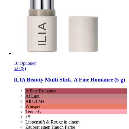
10 Optionen
5.0 (8)
ILIA Beauty
Multi Stick, A Fine Romance (5 g)
A Fine Romance
At Last
All Of Me
Whisper
Tenderly
+5
Lippenstift & Rouge in einem
Zaubert einen Hauch Farbe