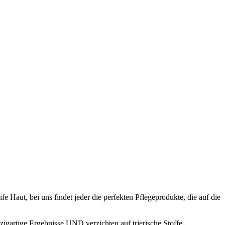
e Haut, bei uns findet jeder die perfekten Pflegeprodukte, die auf die
zigartige Ergebnisse UND verzichten auf trierische Stoffe.