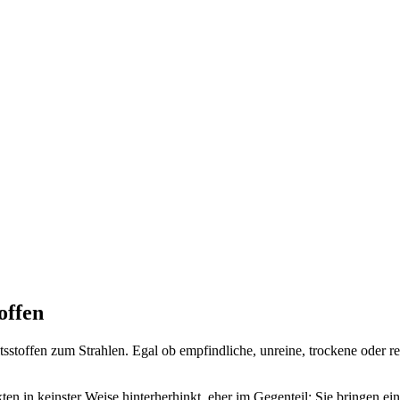
offen
toffen zum Strahlen. Egal ob empfindliche, unreine, trockene oder reif
 in keinster Weise hinterherhinkt, eher im Gegenteil: Sie bringen ein