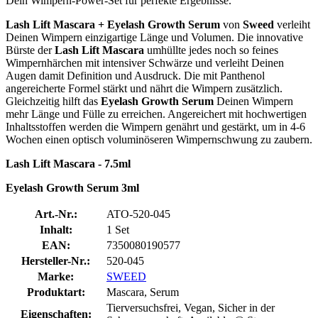
Dein Wimpern-Power-Set für perfekte Ergebnisse.
Lash Lift Mascara + Eyelash Growth Serum
von
Sweed
verleiht
Deinen Wimpern einzigartige Länge und Volumen. Die innovative
Bürste der
Lash Lift Mascara
umhüllte jedes noch so feines
Wimpernhärchen mit intensiver Schwärze und verleiht Deinen
Augen damit Definition und Ausdruck. Die mit Panthenol
angereicherte Formel stärkt und nährt die Wimpern zusätzlich.
Gleichzeitig hilft das
Eyelash Growth Serum
Deinen Wimpern
mehr Länge und Fülle zu erreichen. Angereichert mit hochwertigen
Inhaltsstoffen werden die Wimpern genährt und gestärkt, um in 4-6
Wochen einen optisch voluminöseren Wimpernschwung zu zaubern.
Lash Lift Mascara - 7.5ml
Eyelash Growth Serum 3ml
Art.-Nr.:
ATO-520-045
Inhalt:
1 Set
EAN:
7350080190577
Hersteller-Nr.:
520-045
Marke:
SWEED
Produktart:
Mascara, Serum
Tierversuchsfrei, Vegan, Sicher in der
Eigenschaften: