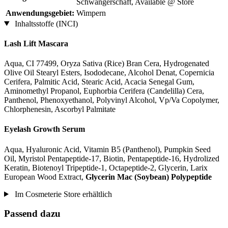
Schwangerschaft, Available @ Store
Anwendungsgebiet:
Wimpern
Inhaltsstoffe (INCI)
Lash Lift Mascara
Aqua, CI 77499, Oryza Sativa (Rice) Bran Cera, Hydrogenated
Olive Oil Stearyl Esters, Isododecane, Alcohol Denat, Copernicia
Cerifera, Palmitic Acid, Stearic Acid, Acacia Senegal Gum,
Aminomethyl Propanol, Euphorbia Cerifera (Candelilla) Cera,
Panthenol, Phenoxyethanol, Polyvinyl Alcohol, Vp/Va Copolymer,
Chlorphenesin, Ascorbyl Palmitate
Eyelash Growth Serum
Aqua, Hyaluronic Acid, Vitamin B5 (Panthenol), Pumpkin Seed
Oil, Myristol Pentapeptide-17, Biotin, Pentapeptide-16, Hydrolized
Keratin, Biotenoyl Tripeptide-1, Octapeptide-2, Glycerin, Larix
European Wood Extract,
Glycerin Mac (Soybean) Polypeptide
Im Cosmeterie Store erhältlich
Passend dazu