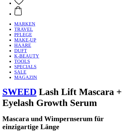
MARKEN
TRAVEL
PFLEGE
MAKE-UP
HAARE
DUFT
K-BEAUTY
TOOLS
SPECIALS
SALE
MAGAZIN
SWEED
Lash Lift Mascara +
Eyelash Growth Serum
Mascara und Wimpernserum für
einzigartige Länge