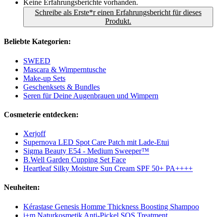
Keine Erfahrungsberichte vorhanden.
Schreibe als Erste*r einen Erfahrungsbericht für dieses
Produkt.
Beliebte Kategorien:
SWEED
Mascara & Wimperntusche
Make-up Sets
Geschenksets & Bundles
Seren für Deine Augenbrauen und Wimpern
Cosmeterie entdecken:
Xerjoff
Supernova LED Spot Care Patch mit Lade-Etui
Sigma Beauty E54 - Medium Sweeper™
B.Well Garden Cupping Set Face
Heartleaf Silky Moisture Sun Cream SPF 50+ PA++++
Neuheiten:
Kérastase Genesis Homme Thickness Boosting Shampoo
i+m Naturkosmetik Anti-Pickel SOS Treatment