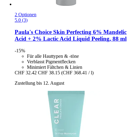
2 Optionen
5.0 (3)
Paula's Choice
Skin Perfecting 6% Mandelic
Acid + 2% Lactic Acid Liquid Peeling, 88 ml
-15%
Für alle Hauttypen & -töne
Verblasst Pigmentflecken
Minimiert Fältchen & Linien
CHF 32.42
CHF 38.15
(CHF 368.41 / l)
Zustellung bis 12. August