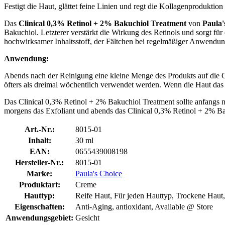
Festigt die Haut, glättet feine Linien und regt die Kollagenproduktion
Das
Clinical 0,3% Retinol + 2% Bakuchiol Treatment
von
Paula'
Bakuchiol. Letzterer verstärkt die Wirkung des Retinols und sorgt fü
hochwirksamer Inhaltsstoff, der Fältchen bei regelmäßiger Anwendung 
Anwendung:
Abends nach der Reinigung eine kleine Menge des Produkts auf die G
öfters als dreimal wöchentlich verwendet werden. Wenn die Haut das 
Das Clinical 0,3% Retinol + 2% Bakuchiol Treatment sollte anfang
morgens das Exfoliant und abends das Clinical 0,3% Retinol + 2% Ba
Art.-Nr.:
8015-01
Inhalt:
30 ml
EAN:
0655439008198
Hersteller-Nr.:
8015-01
Marke:
Paula's Choice
Produktart:
Creme
Hauttyp:
Reife Haut, Für jeden Hauttyp, Trockene Haut
Eigenschaften:
Anti-Aging, antioxidant, Available @ Store
Anwendungsgebiet:
Gesicht