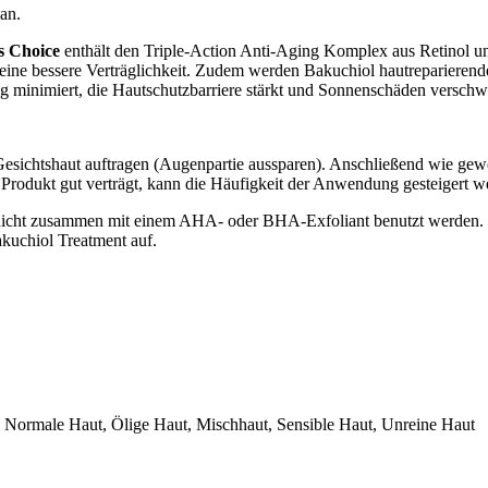
 an.
s Choice
enthält den Triple-Action Anti-Aging Komplex aus Retinol und
r eine bessere Verträglichkeit. Zudem werden Bakuchiol hautreparierend
minimiert, die Hautschutzbarriere stärkt und Sonnenschäden verschwinde
esichtshaut auftragen (Augenpartie aussparen). Anschließend wie gewo
Produkt gut verträgt, kann die Häufigkeit der Anwendung gesteigert w
s nicht zusammen mit einem AHA- oder BHA-Exfoliant benutzt werden.
kuchiol Treatment auf.
, Normale Haut, Ölige Haut, Mischhaut, Sensible Haut, Unreine Haut