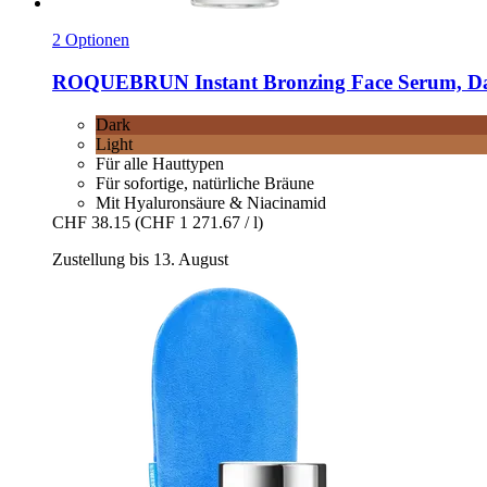
2 Optionen
ROQUEBRUN
Instant Bronzing Face Serum, Da
Dark
Light
Für alle Hauttypen
Für sofortige, natürliche Bräune
Mit Hyaluronsäure & Niacinamid
CHF 38.15
(CHF 1 271.67 / l)
Zustellung bis 13. August