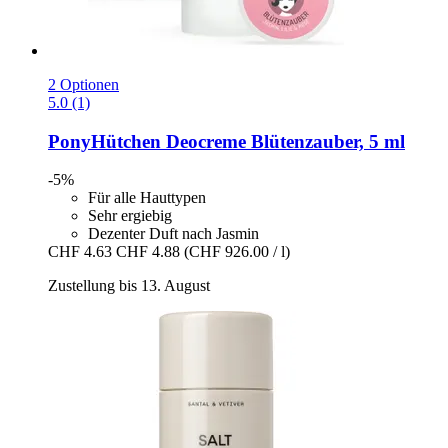
2 Optionen
5.0 (1)
PonyHütchen
Deocreme Blütenzauber, 5 ml
-5%
Für alle Hauttypen
Sehr ergiebig
Dezenter Duft nach Jasmin
CHF 4.63
CHF 4.88
(CHF 926.00 / l)
Zustellung bis 13. August