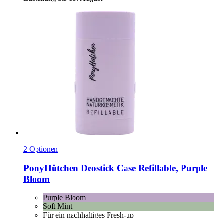
2 Optionen
PonyHütchen
Deostick Case Refillable, Purple
Bloom
Purple Bloom
Soft Mint
Für ein nachhaltiges Fresh-up