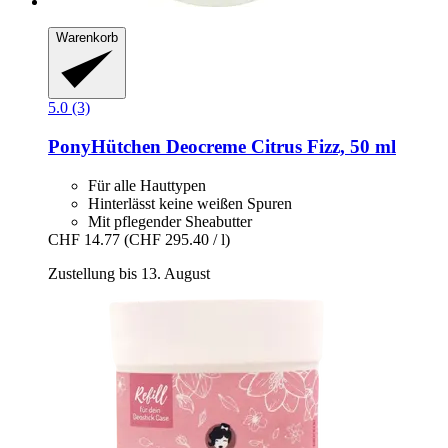
Warenkorb
5.0 (3)
PonyHütchen
Deocreme Citrus Fizz, 50 ml
Für alle Hauttypen
Hinterlässt keine weißen Spuren
Mit pflegender Sheabutter
CHF 14.77
(CHF 295.40 / l)
Zustellung bis 13. August