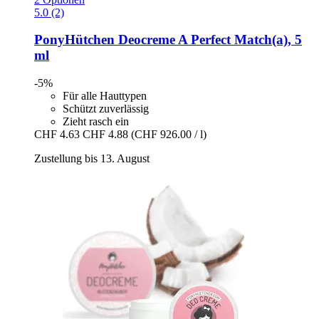
5.0 (2)
PonyHütchen
Deocreme A Perfect Match(a), 5
ml
-5%
Für alle Hauttypen
Schützt zuverlässig
Zieht rasch ein
CHF 4.63
CHF 4.88
(CHF 926.00 / l)
Zustellung bis 13. August