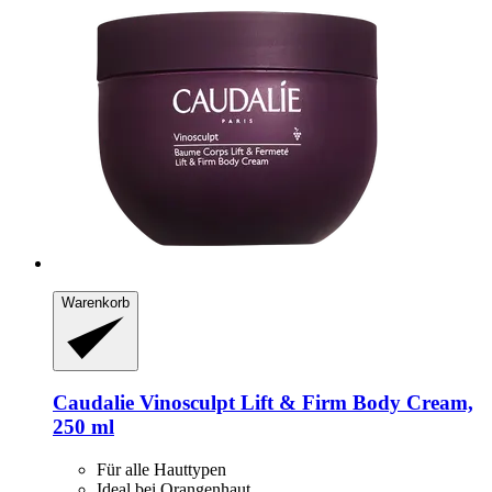
Warenkorb
Caudalie
Vinosculpt Lift & Firm Body Cream,
250 ml
Für alle Hauttypen
Ideal bei Orangenhaut