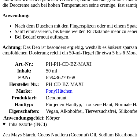
die Deocreme auch bei hohen Temperaturen seine cremige, fast samtig
Anwendung:
Nach dem Duschen mit den Fingerspitzen oder mit einem Spatel 
Sanft einmassieren, bis keine weißen Rückstände mehr zu sehen
Bei Bedarf erneut auftragen.
Achtung
: Das Deo ist besonders ergiebig, weshalb es äußerst spars
empfohlenen Dosierung reicht ein 50-ml-Tiegel für etwa 5 bis 6 Mona
Art.-Nr.:
PH-PH-CD-BZ-MAXI
Inhalt:
50 ml
EAN:
659436279568
Hersteller-Nr.:
PH-CD-BZ-MAXI
Marke:
PonyHütchen
Produktart:
Deodorant
Hauttyp:
Für jeden Hauttyp, Trockene Haut, Normale Ha
Eigenschaften:
Vegan, Alkoholfrei, Tierversuchsfrei, Silikonfre
Anwendungsgebiet:
Körper
Inhaltsstoffe (INCI)
Zea Mays Starch, Cocos Nucifera (Coconut) Oil, Sodium Bicarbonate,