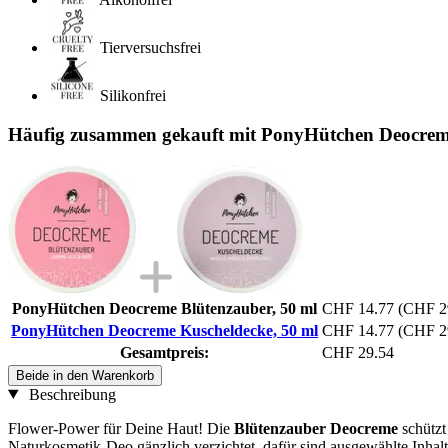
Tierversuchsfrei
Silikonfrei
Häufig zusammen gekauft mit PonyHütchen Deocreme
PonyHütchen Deocreme Blütenzauber, 50 ml
CHF 14.77
(CHF 29
PonyHütchen Deocreme Kuscheldecke, 50 ml
CHF 14.77
(CHF 29
Gesamtpreis:
CHF 29.54
Beide in den Warenkorb
Beschreibung
Flower-Power für Deine Haut! Die
Blütenzauber Deocreme
schütz
Naturkosmetik-Deo gänzlich verzichtet, dafür sind ausgewählte Inhalt