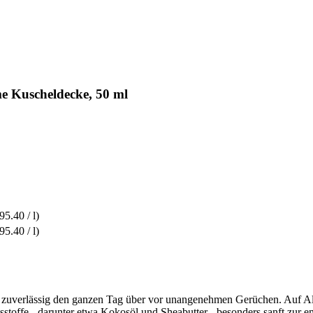
 Kuscheldecke, 50 ml
5.40 / l)
5.40 / l)
t zuverlässig den ganzen Tag über vor unangenehmen Gerüchen. Auf Al
sstoffe - darunter etwa Kokosöl und Sheabutter - besonders sanft zur 