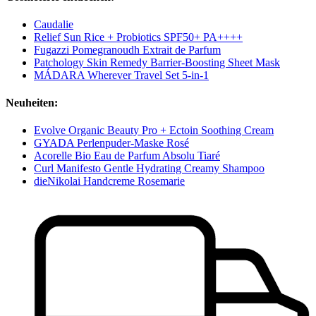
Caudalie
Relief Sun Rice + Probiotics SPF50+ PA++++
Fugazzi Pomegranoudh Extrait de Parfum
Patchology Skin Remedy Barrier-Boosting Sheet Mask
MÁDARA Wherever Travel Set 5-in-1
Neuheiten:
Evolve Organic Beauty Pro + Ectoin Soothing Cream
GYADA Perlenpuder-Maske Rosé
Acorelle Bio Eau de Parfum Absolu Tiaré
Curl Manifesto Gentle Hydrating Creamy Shampoo
dieNikolai Handcreme Rosemarie