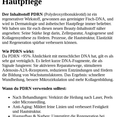
Hautpflege
Der Inhaltsstoff PDRN
(Polydeoxyribonukleotid) ist ein
regenerativer Wirkstoff, gewonnen aus gereinigter Fisch‑DNA, und
wird in Dermatologie und ästhetischer Hautpflege immer beliebter.
Wir haben uns für euch diesen neuen Beauty-Inhaltsstoff näher
angesehen: Seine Stärke liegt darin, Zellreparatur, Angiogenese und
Kollagensynthese zu fördern. Prozesse, die Hautstruktur, Elastizität
und Regeneration spürbar verbessern können.
Wie PDRN wirkt:
Da PDRN >95% Ähnlichkeit mit menschlicher DNA hat, gilt es als
sehr gut verträglich. Es liefert kurze DNA‑Fragmente, die als
Signale fungieren: Sie aktivieren Reparaturwege, stimulieren
Adenosin‑A2A‑Rezeptoren, reduzieren Entzündungen und fördern
die Bildung von Wachstumsfaktoren. Das Ergebnis: schnellere
Wundheilung, bessere Mikrozirkulation und mehr Kollagenbildung.
Wann du PDRN verwenden solltest:
Nach Behandlungen: Verkürzt die Heilung nach Laser, Peels
oder Microneedling.
Anti‑Aging: Mildert feine Linien und verbessert Festigkeit
und Hautstruktur.
Hautaufbau & Narben: Unterstützt die Regeneration bei