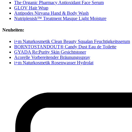
The Organic Pharmacy Antioxidant Face Serum
GLOV Hair Wrap
Antipodes Nirvana Hand & Body Wash
Nutriplenish™ Treatment Masque Light Moisture
Neuheiten:
i+m Naturkosmetik Clean Beauty Squalan Feuchtigkeitsserum
BORNTOSTANDOUT® Candy Dust Eau de Toilette
GYADA Re:Purity Skin Gesichtstoner
Acorelle Vorbereitender Bräunungsspray
i+m Naturkosmetik Rosenwasser Hydrolat