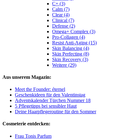
C+ (3)
Calm (7)
Clear (4)
Clinical (7)
Defense (2)
Omega+ Complex (3)
Pro-Collagen (4)
Resist Anti-Aging (15)
Skin Balancing (4)
Skin Perfecting (8)
Skin Recovery (3)
Weitere (29)
Aus unserem Magazin:
Meet the Founder: éternel
Geschenkideen für den Valentinstag
Adventskalender Türchen Nummer 18
5 Pflegetipps bei sensibler Haut
Deine Haarpflegeroutine für den Sommer
Cosmeterie entdecken:
Frau Tonis Parfum