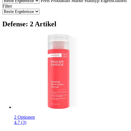
Preis
Produktart
Marke
Hauttyp
Eigenschaften
Filter
Defense: 2 Artikel
2 Optionen
4.7 (3)