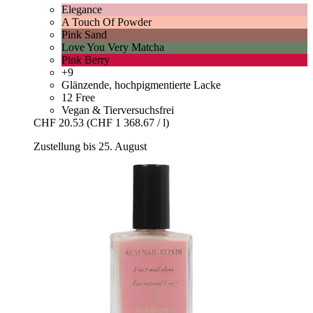
Elegance
A Touch Of Powder
Pink Sand
Love You Very Matcha
Pink Berry
+9
Glänzende, hochpigmentierte Lacke
12 Free
Vegan & Tierversuchsfrei
CHF 20.53
(CHF 1 368.67 / l)
Zustellung bis 25. August