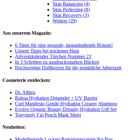
Skin Balancing (4)
Skin Perfecting (8)
Skin Recovery (3)
Weitere (29)
Aus unserem Magazin:
6 Tipps für eine gesunde, langanhaltende Bräune!
Unsere Tipps bei trockener Haut
Adventskalender Türchen Nummer 23
In 3 Schritten zu ausdrucksstarken Blicken
Hochwertige Duftkerzen für die gemütliche Jahreszeit
Cosmeterie entdecken:
Dr. Althea
Rahua Hydration Detangler + UV Barrier
Curl Manifesto Gentle Hydrating Creamy Shampoo
Evolve Organic Beauty Dreamy Hydration Gift Set
Tonymoly I´m Peach Mask Sheet
Neuheiten:
Modellierende Locken-Reinigungscreme No-Poo