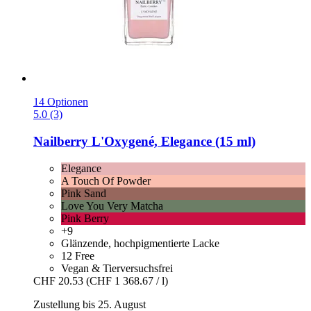
14 Optionen
5.0 (3)
Nailberry
L'Oxygené, Elegance (15 ml)
Elegance
A Touch Of Powder
Pink Sand
Love You Very Matcha
Pink Berry
+9
Glänzende, hochpigmentierte Lacke
12 Free
Vegan & Tierversuchsfrei
CHF 20.53
(CHF 1 368.67 / l)
Zustellung bis 25. August