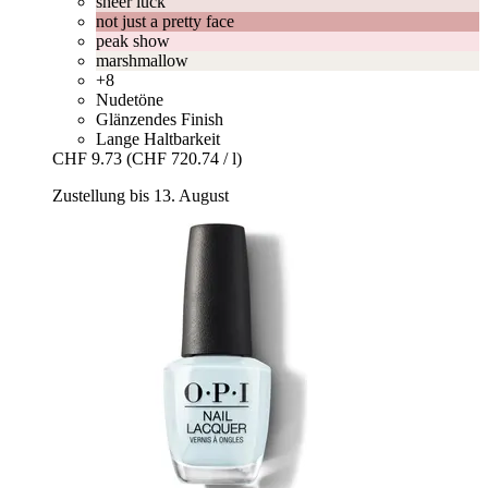
sheer luck
not just a pretty face
peak show
marshmallow
+8
Nudetöne
Glänzendes Finish
Lange Haltbarkeit
CHF 9.73
(CHF 720.74 / l)
Zustellung bis 13. August