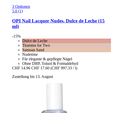
3 Optionen
5.0 (1)
OPI
Nail Lacquer Nudes, Dulce de Leche (15
ml)
-15%
Dulce de Leche
Tiramisu for Two
Samoan Sand
Nudetöne
Für elegante & gepflegte Nägel
Ohne DBP, Toluol & Formaldehyd
CHF 14.96
CHF 17.60
(CHF 997.33 / l)
Zustellung bis 13. August