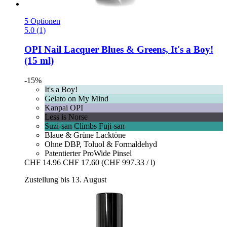
5 Optionen
5.0 (1)
OPI
Nail Lacquer Blues & Greens, It's a Boy!
(15 ml)
-15%
It's a Boy!
Gelato on My Mind
Kanpai OPI
Less is Norse
Suzi-san Climbs Fuji-san
Blaue & Grüne Lacktöne
Ohne DBP, Toluol & Formaldehyd
Patentierter ProWide Pinsel
CHF 14.96
CHF 17.60
(CHF 997.33 / l)
Zustellung bis 13. August