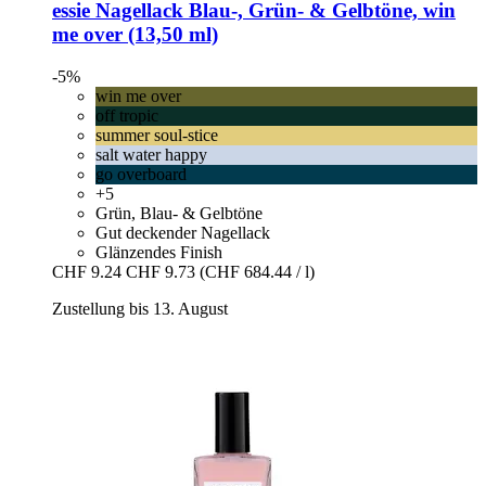
essie
Nagellack Blau-​, Grün-​ & Gelbtöne, win
me over (13,50 ml)
-5%
win me over
off tropic
summer soul-stice
salt water happy
go overboard
+5
Grün, Blau- & Gelbtöne
Gut deckender Nagellack
Glänzendes Finish
CHF 9.24
CHF 9.73
(CHF 684.44 / l)
Zustellung bis 13. August