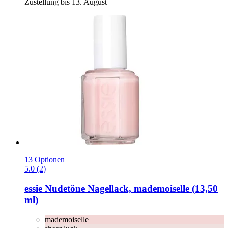
Zustellung bis 13. August
13 Optionen
5.0 (2)
essie
Nudetöne Nagellack, mademoiselle (13,50
ml)
mademoiselle