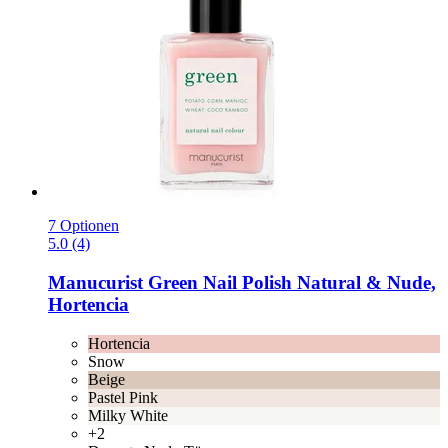
7 Optionen
5.0 (4)
Manucurist
Green Nail Polish Natural & Nude,
Hortencia
Hortencia
Snow
Beige
Pastel Pink
Milky White
+2