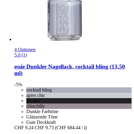
4 Optionen
5.0 (1)
essie
Dunkler Nagellack, cocktail bling (13,50
ml)
-5%
cocktail bling
apres chic
licorice
chinchilly
Dunkle Farbtöne
Glänzende Töne
Gute Deckkraft
CHF 9.24
CHF 9.73
(CHF 684.44 / l)