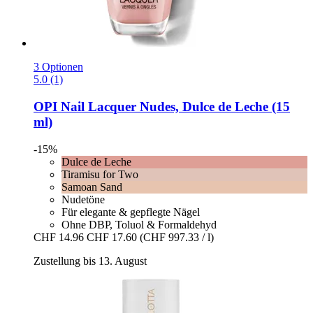
3 Optionen
5.0 (1)
OPI
Nail Lacquer Nudes, Dulce de Leche (15
ml)
-15%
Dulce de Leche
Tiramisu for Two
Samoan Sand
Nudetöne
Für elegante & gepflegte Nägel
Ohne DBP, Toluol & Formaldehyd
CHF 14.96
CHF 17.60
(CHF 997.33 / l)
Zustellung bis 13. August