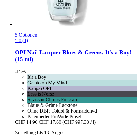
5 Optionen
5.0 (1)
OPI
Nail Lacquer Blues & Greens, It's a Boy!
(15 ml)
-15%
It's a Boy!
Gelato on My Mind
Kanpai OPI
Less is Norse
Suzi-san Climbs Fuji-san
Blaue & Grüne Lacktöne
Ohne DBP, Toluol & Formaldehyd
Patentierter ProWide Pinsel
CHF 14.96
CHF 17.60
(CHF 997.33 / l)
Zustellung bis 13. August