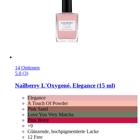
14 Optionen
5.0 (3)
Nailberry
L'Oxygené, Elegance (15 ml)
Elegance
A Touch Of Powder
Pink Sand
Love You Very Matcha
Pink Berry
+9
Glänzende, hochpigmentierte Lacke
12 Free