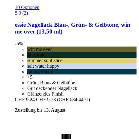
10 Optionen
5.0 (2)
essie
Nagellack Blau-​, Grün-​ & Gelbtöne, win
me over (13,50 ml)
-5%
win me over
off tropic
summer soul-stice
salt water happy
go overboard
+5
Grün, Blau- & Gelbtöne
Gut deckender Nagellack
Glänzendes Finish
CHF 9.24
CHF 9.73
(CHF 684.44 / l)
Zustellung bis 13. August