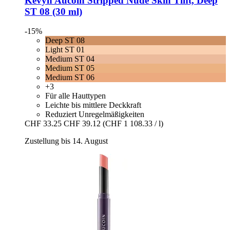
Kevyn Aucoin
Stripped Nude Skin Tint, Deep
ST 08 (30 ml)
-15%
Deep ST 08
Light ST 01
Medium ST 04
Medium ST 05
Medium ST 06
+3
Für alle Hauttypen
Leichte bis mittlere Deckkraft
Reduziert Unregelmäßigkeiten
CHF 33.25
CHF 39.12
(CHF 1 108.33 / l)
Zustellung bis 14. August