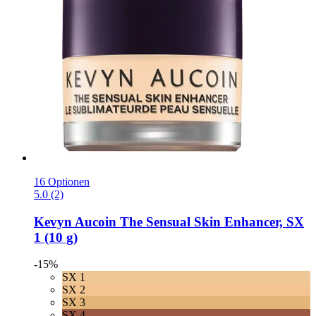
16 Optionen
5.0 (2)
Kevyn Aucoin
The Sensual Skin Enhancer, SX
1 (10 g)
-15%
SX 1
SX 2
SX 3
SX 4