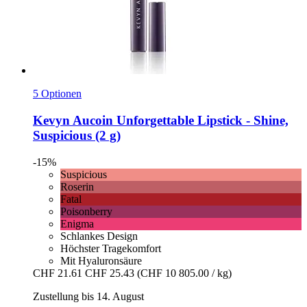
5 Optionen
Kevyn Aucoin
Unforgettable Lipstick -​ Shine,
Suspicious (2 g)
-15%
Suspicious
Roserin
Fatal
Poisonberry
Enigma
Schlankes Design
Höchster Tragekomfort
Mit Hyaluronsäure
CHF 21.61
CHF 25.43
(CHF 10 805.00 / kg)
Zustellung bis 14. August