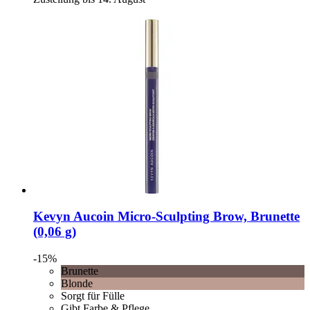
Kevyn Aucoin
Micro-​Sculpting Brow, Brunette
(0,06 g)
-15%
Brunette
Blonde
Sorgt für Fülle
Gibt Farbe & Pflege