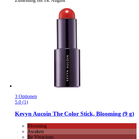
Zustellung bis 14. August
3 Optionen
5.0 (1)
Kevyn Aucoin
The Color Stick, Blooming (9 g)
Blooming
Awaken
Be Vivacious