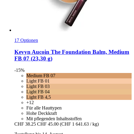
17 Optionen
Kevyn Aucoin
The Foundation Balm, Medium
FB 07 (23,30 g)
-15%
Medium FB 07
Light FB 01
Light FB 03
Light FB 04
Light FB 4,5
+12
Für alle Hauttypen
Hohe Deckkraft
Mit pflegenden Inhaltsstoffen
CHF 38.25
CHF 45.00
(CHF 1 641.63 / kg)