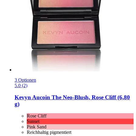
3 Optionen
5.0 (2)
Kevyn Aucoin
The Neo-​Blush, Rose Cliff (6,80
g)
Rose Cliff
Sunset
Pink Sand
Reichhaltig pigmentiert