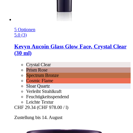
5 Optionen
5.0 (3)
Kevyn Aucoin
Glass Glow Face, Crystal Clear
(30 ml)
Crystal Clear
Prism Rose
Spectrum Bronze
Cosmic Flame
Sloar Quartz
Verleiht Strahlkraft
Feuchtigkeitsspendend
Leichte Textur
CHF 29.34
(CHF 978.00 / l)
Zustellung bis 14. August