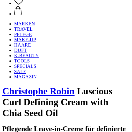
MARKEN
TRAVEL
PFLEGE
MAKE-UP
HAARE
DUFT
K-BEAUTY
TOOLS
SPECIALS
SALE
MAGAZIN
Christophe Robin
Luscious
Curl Defining Cream with
Chia Seed Oil​
Pflegende Leave-in-Creme für definierte