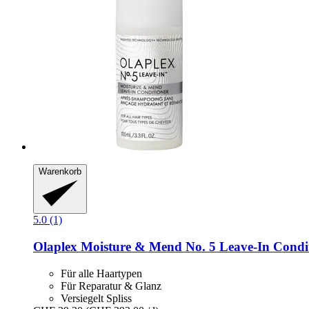
Warenkorb
5.0 (1)
Olaplex
Moisture & Mend No. 5 Leave-​In Condit
Für alle Haartypen
Für Reparatur & Glanz
Versiegelt Spliss