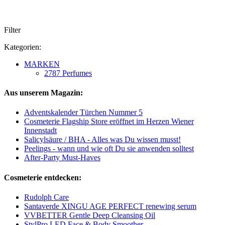
Filter
Kategorien:
MARKEN
2787 Perfumes
Aus unserem Magazin:
Adventskalender Türchen Nummer 5
Cosmeterie Flagship Store eröffnet im Herzen Wiener
Innenstadt
Salicylsäure / BHA - Alles was Du wissen musst!
Peelings - wann und wie oft Du sie anwenden solltest
After-Party Must-Haves
Cosmeterie entdecken:
Rudolph Care
Santaverde XINGU AGE PERFECT renewing serum
VVBETTER Gentle Deep Cleansing Oil
StylPro LED Face & Body Smoother