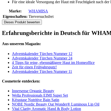
Für eine ideale Versorgung der Haut mit Feuchtigkeit n
Marke:
WHAMISA
Eigenschaften:
Tierversuchsfrei
Dieses Produkt bewerten
Erfahrungsberichte in Deutsch für WHA
Aus unserem Magazin:
Adventskalender Türchen Nummer 12
Adventskalender Türchen Nummer 24
4 Tipps für reine, ebenmäßigere Haut im Homeoffice
Zeit für einen Frühjahrsputz!
Adventskalender Türchen Nummer 11
Cosmeterie entdecken:
Innersense Organic Beauty
Wella Professionals EIMI Super Set
Kérastase Nutritive Bain Satin
NOBE Nordic Beauty Oat Wonder® Luminous Lip Oil
Vital Clarity Aromatic Hand & Body Lotion