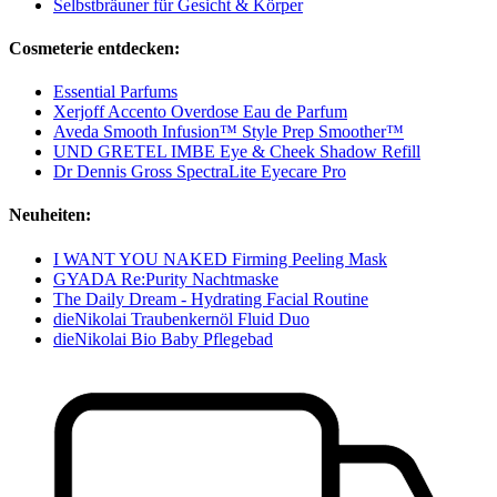
Selbstbräuner für Gesicht & Körper
Cosmeterie entdecken:
Essential Parfums
Xerjoff Accento Overdose Eau de Parfum
Aveda Smooth Infusion™ Style Prep Smoother™
UND GRETEL IMBE Eye & Cheek Shadow Refill
Dr Dennis Gross SpectraLite Eyecare Pro
Neuheiten:
I WANT YOU NAKED Firming Peeling Mask
GYADA Re:Purity Nachtmaske
The Daily Dream - Hydrating Facial Routine
dieNikolai Traubenkernöl Fluid Duo
dieNikolai Bio Baby Pflegebad