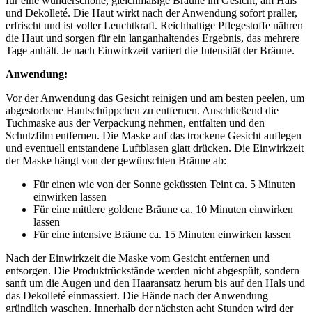
für eine wunderschöne, gleichmäßige Bräune im Gesicht, am Hals
und Dekolleté. Die Haut wirkt nach der Anwendung sofort praller,
erfrischt und ist voller Leuchtkraft. Reichhaltige Pflegestoffe nähren
die Haut und sorgen für ein langanhaltendes Ergebnis, das mehrere
Tage anhält. Je nach Einwirkzeit variiert die Intensität der Bräune.
Anwendung:
Vor der Anwendung das Gesicht reinigen und am besten peelen, um
abgestorbene Hautschüppchen zu entfernen. Anschließend die
Tuchmaske aus der Verpackung nehmen, entfalten und den
Schutzfilm entfernen. Die Maske auf das trockene Gesicht auflegen
und eventuell entstandene Luftblasen glatt drücken. Die Einwirkzeit
der Maske hängt von der gewünschten Bräune ab:
Für einen wie von der Sonne geküssten Teint ca. 5 Minuten
einwirken lassen
Für eine mittlere goldene Bräune ca. 10 Minuten einwirken
lassen
Für eine intensive Bräune ca. 15 Minuten einwirken lassen
Nach der Einwirkzeit die Maske vom Gesicht entfernen und
entsorgen. Die Produktrückstände werden nicht abgespült, sondern
sanft um die Augen und den Haaransatz herum bis auf den Hals und
das Dekolleté einmassiert. Die Hände nach der Anwendung
gründlich waschen. Innerhalb der nächsten acht Stunden wird der