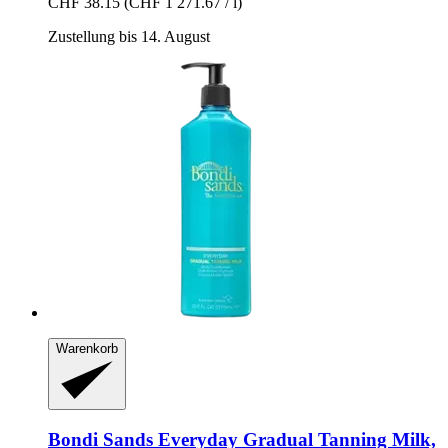
CHF 38.15
(CHF 1 271.67 / l)
Zustellung bis 14. August
Warenkorb
Bondi Sands
Everyday Gradual Tanning Milk,