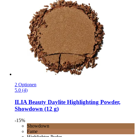
2 Optionen
5.0 (4)
ILIA Beauty
Daylite Highlighting Powder,
Showdown (12 g)
-15%
Showdown
Fame
Highlighter-Puder