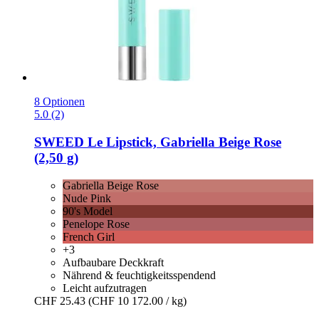
8 Optionen
5.0 (2)
SWEED
Le Lipstick, Gabriella Beige Rose
(2,50 g)
Gabriella Beige Rose
Nude Pink
90's Model
Penelope Rose
French Girl
+3
Aufbaubare Deckkraft
Nährend & feuchtigkeitsspendend
Leicht aufzutragen
CHF 25.43
(CHF 10 172.00 / kg)