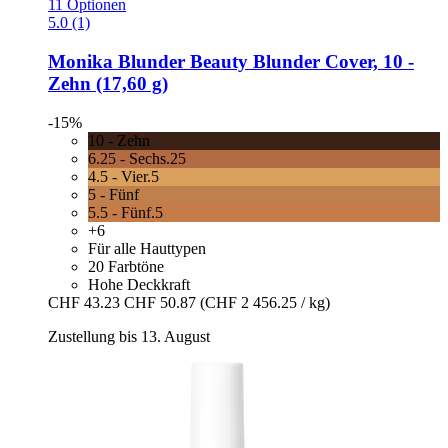
11 Optionen
5.0 (1)
Monika Blunder Beauty
Blunder Cover, 10 -​
Zehn (17,60 g)
-15%
10 - Zehn
6.25 - Sechs.25
4.5 - Vier.5
5 - Fünf
5.5 - Fünf.5
+6
Für alle Hauttypen
20 Farbtöne
Hohe Deckkraft
CHF 43.23
CHF 50.87
(CHF 2 456.25 / kg)
Zustellung bis 13. August