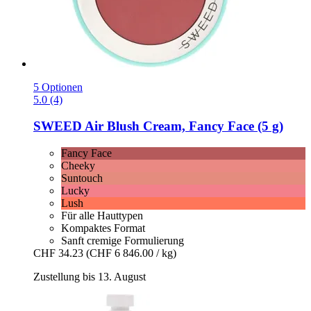
5 Optionen
5.0 (4)
SWEED
Air Blush Cream, Fancy Face (5 g)
Fancy Face
Cheeky
Suntouch
Lucky
Lush
Für alle Hauttypen
Kompaktes Format
Sanft cremige Formulierung
CHF 34.23
(CHF 6 846.00 / kg)
Zustellung bis 13. August