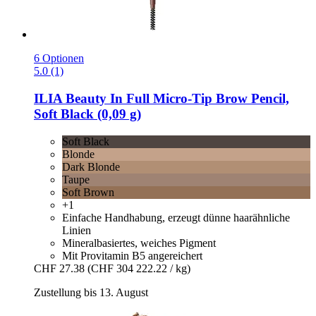
6 Optionen
5.0 (1)
ILIA Beauty
In Full Micro-​Tip Brow Pencil,
Soft Black (0,09 g)
Soft Black
Blonde
Dark Blonde
Taupe
Soft Brown
+1
Einfache Handhabung, erzeugt dünne haarähnliche
Linien
Mineralbasiertes, weiches Pigment
Mit Provitamin B5 angereichert
CHF 27.38
(CHF 304 222.22 / kg)
Zustellung bis 13. August