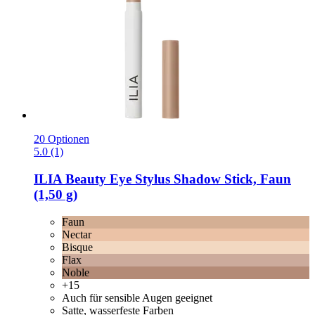
20 Optionen
5.0 (1)
ILIA Beauty
Eye Stylus Shadow Stick, Faun
(1,50 g)
Faun
Nectar
Bisque
Flax
Noble
+15
Auch für sensible Augen geeignet
Satte, wasserfeste Farben