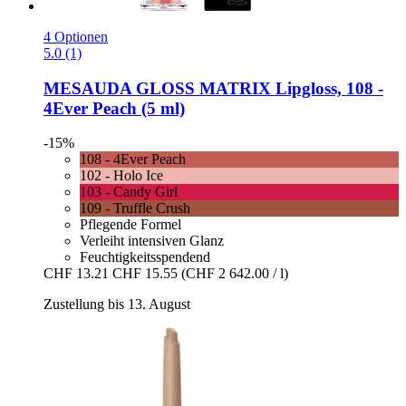
4 Optionen
5.0 (1)
MESAUDA
GLOSS MATRIX Lipgloss, 108 -​
4Ever Peach (5 ml)
-15%
108 - 4Ever Peach
102 - Holo Ice
103 - Candy Girl
109 - Truffle Crush
Pflegende Formel
Verleiht intensiven Glanz
Feuchtigkeitsspendend
CHF 13.21
CHF 15.55
(CHF 2 642.00 / l)
Zustellung bis 13. August