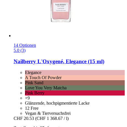
14 Optionen
5.0 (3)
Nailberry
L'Oxygené, Elegance (15 ml)
Elegance
A Touch Of Powder
Pink Sand
Love You Very Matcha
Pink Berry
+9
Glänzende, hochpigmentierte Lacke
12 Free
Vegan & Tierversuchsfrei
CHF 20.53
(CHF 1 368.67 / l)