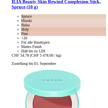
ILIA Beauty
Skin Rewind Complexion Stick,
Spruce (10 g)
Spruce
Hinoki
Balsa
Holy
Pine
+26
Für alle Hauttypen
Mattes Finish
Hält bis zu 12H
CHF 54.78
(CHF 5 478.00 / kg)
Zustellung bis 03. September