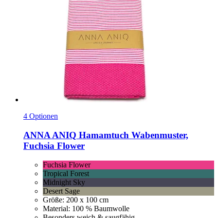
4 Optionen
ANNA ANIQ
Hamamtuch Wabenmuster,
Fuchsia Flower
Fuchsia Flower
Tropical Forest
Midnight Sky
Desert Sage
Größe: 200 x 100 cm
Material: 100 % Baumwolle
Besonders weich & saugfähig