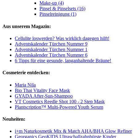
Make-up (4)
Pinsel & Pinselsets (16)
Pinselreinigung (1)
Aus unserem Magazin:
Cellulite loswerden? Was wirklich dagegen hilft!
Adventskalender Türchen Nummer 9
Adventskalender Türchen Nummer 1
Adventskalender Türchen Nummer 6
6 Tipps für eine gesunde, langanhaltende Bräune!
Cosmeterie entdecken:
Maria Nila
Bio Thai Vitality Face Mask
GYADA After-Sun-Shampoo
VT Cosmetics Reedle Shot 100 - 2 Step Mask
Plantscription™ Multi-Powered Youth Serum
Neuheiten:
i+m Naturkosmetik Mix & Match AHA/BHA Glow Refiner
Georganics GeoKIDS Ultraschallzahnbürste Kinder