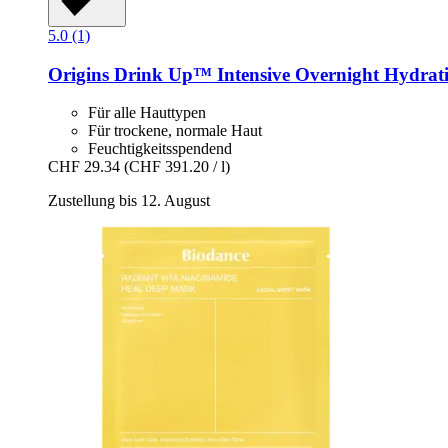
5.0 (1)
Origins
Drink Up™ Intensive Overnight Hydrat
Für alle Hauttypen
Für trockene, normale Haut
Feuchtigkeitsspendend
CHF 29.34
(CHF 391.20 / l)
Zustellung bis 12. August