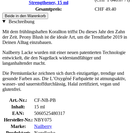
Strengthener, 15 ml
Gesamtpreis:
CHF 49.40
Beide in den Warenkorb
Beschreibung
Mit dem frühlingshaften Korallton triffst Du dieses Jahr den Zahn
der Zeit. Peony Blush ist die ideale Art, um die Trendfarbe 2019 in
Deinen Alltag einzubauen.
Nailberry Lacke wurden mit einer neuen patentierten Technologie
entwickelt, die den Nagellack widerstandfähiger und
langanhaltender macht.
Die Premiumlacke zeichnen sich durch einzigartige, trendige und
gesunde Farben aus. Die LʼOxygéné Farbpalette ist atmungsaktiv,
wasser- und sauerstoffdurchlässig, Halal zertifiziert, vegan und
glutenfrei.
Art.-Nr.:
CF-NB-PB
Inhalt:
15 ml
EAN:
5060525480317
Hersteller-Nr.:
NBY075
Marke:
Nailberry
Produktart:
Nagellacke