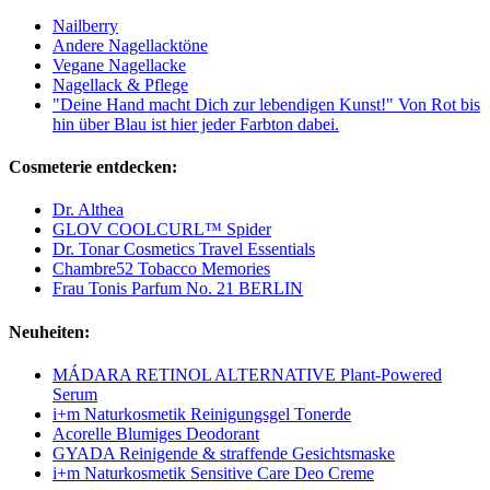
Nailberry
Andere Nagellacktöne
Vegane Nagellacke
Nagellack & Pflege
"Deine Hand macht Dich zur lebendigen Kunst!" Von Rot bis
hin über Blau ist hier jeder Farbton dabei.
Cosmeterie entdecken:
Dr. Althea
GLOV COOLCURL™ Spider
Dr. Tonar Cosmetics Travel Essentials
Chambre52 Tobacco Memories
Frau Tonis Parfum No. 21 BERLIN
Neuheiten:
MÁDARA RETINOL ALTERNATIVE Plant-Powered
Serum
i+m Naturkosmetik Reinigungsgel Tonerde
Acorelle Blumiges Deodorant
GYADA Reinigende & straffende Gesichtsmaske
i+m Naturkosmetik Sensitive Care Deo Creme