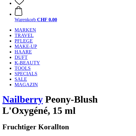
Warenkorb
CHF 0.00
MARKEN
TRAVEL
PFLEGE
MAKE-UP
HAARE
DUFT
K-BEAUTY
TOOLS
SPECIALS
SALE
MAGAZIN
Nailberry
Peony-Blush
L'Oxygéné, 15 ml
Fruchtiger Korallton