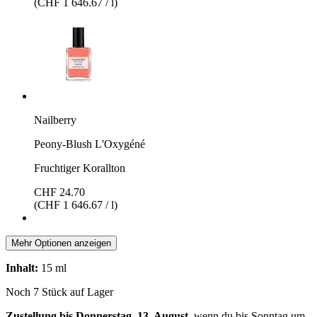
(CHF 1 646.67 / l)
Nailberry
Peony-Blush L'Oxygéné
Fruchtiger Korallton
CHF 24.70
(CHF 1 646.67 / l)
Mehr Optionen anzeigen
Inhalt:
15 ml
Noch 7 Stück auf Lager
Zustellung bis Donnerstag, 13. August
, wenn du bis
Sonntag um