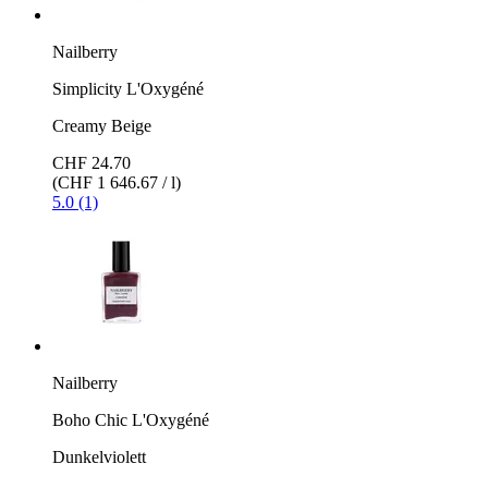
Nailberry
Simplicity L'Oxygéné
Creamy Beige
CHF 24.70
(CHF 1 646.67 / l)
5.0 (1)
Nailberry
Boho Chic L'Oxygéné
Dunkelviolett