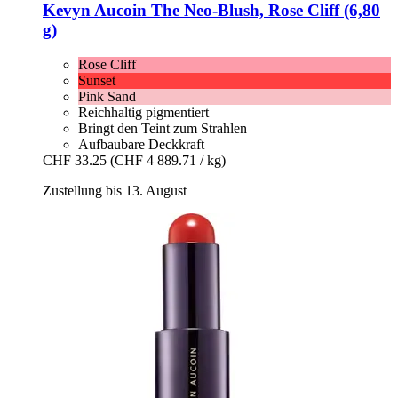
Kevyn Aucoin
The Neo-​Blush, Rose Cliff (6,80
g)
Rose Cliff
Sunset
Pink Sand
Reichhaltig pigmentiert
Bringt den Teint zum Strahlen
Aufbaubare Deckkraft
CHF 33.25
(CHF 4 889.71 / kg)
Zustellung bis 13. August