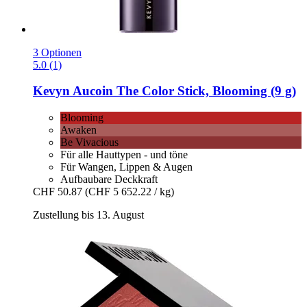
3 Optionen
5.0 (1)
Kevyn Aucoin
The Color Stick, Blooming (9 g)
Blooming
Awaken
Be Vivacious
Für alle Hauttypen - und töne
Für Wangen, Lippen & Augen
Aufbaubare Deckkraft
CHF 50.87
(CHF 5 652.22 / kg)
Zustellung bis 13. August