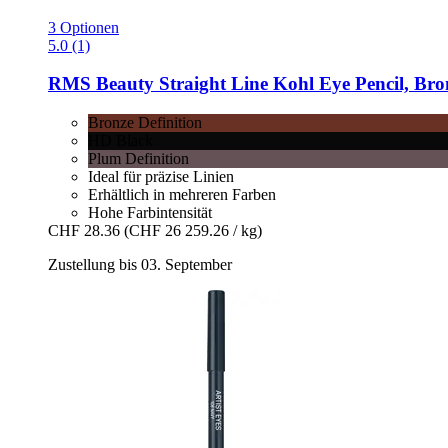
3 Optionen
5.0 (1)
RMS Beauty
Straight Line Kohl Eye Pencil, Bron
Bronze Definition
HD Black
Plum Definition
Ideal für präzise Linien
Erhältlich in mehreren Farben
Hohe Farbintensität
CHF 28.36
(CHF 26 259.26 / kg)
Zustellung bis 03. September