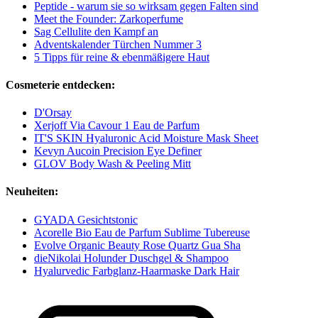
Peptide - warum sie so wirksam gegen Falten sind
Meet the Founder: Zarkoperfume
Sag Cellulite den Kampf an
Adventskalender Türchen Nummer 3
5 Tipps für reine & ebenmäßigere Haut
Cosmeterie entdecken:
D'Orsay
Xerjoff Via Cavour 1 Eau de Parfum
IT'S SKIN Hyaluronic Acid Moisture Mask Sheet
Kevyn Aucoin Precision Eye Definer
GLOV Body Wash & Peeling Mitt
Neuheiten:
GYADA Gesichtstonic
Acorelle Bio Eau de Parfum Sublime Tubereuse
Evolve Organic Beauty Rose Quartz Gua Sha
dieNikolai Holunder Duschgel & Shampoo
Hyalurvedic Farbglanz-Haarmaske Dark Hair