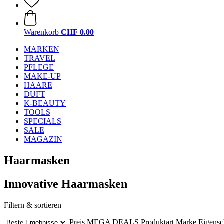
Warenkorb
CHF 0.00
MARKEN
TRAVEL
PFLEGE
MAKE-UP
HAARE
DUFT
K-BEAUTY
TOOLS
SPECIALS
SALE
MAGAZIN
Haarmasken
Innovative Haarmasken
Filtern & sortieren
Preis
MEGA DEALS
Produktart
Marke
Eigensc