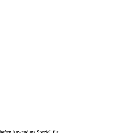
haften
Anwendung
Speziell für