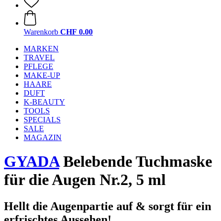
Warenkorb
CHF 0.00
MARKEN
TRAVEL
PFLEGE
MAKE-UP
HAARE
DUFT
K-BEAUTY
TOOLS
SPECIALS
SALE
MAGAZIN
GYADA
Belebende Tuchmaske
für die Augen Nr.2, 5 ml
Hellt die Augenpartie auf & sorgt für ein
erfrischtes Aussehen!