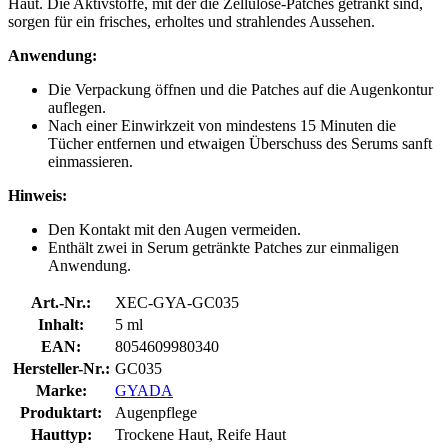
Haut. Die Aktivstoffe, mit der die Zellulose-Patches getränkt sind,
sorgen für ein frisches, erholtes und strahlendes Aussehen.
Anwendung:
Die Verpackung öffnen und die Patches auf die Augenkontur
auflegen.
Nach einer Einwirkzeit von mindestens 15 Minuten die
Tücher entfernen und etwaigen Überschuss des Serums sanft
einmassieren.
Hinweis:
Den Kontakt mit den Augen vermeiden.
Enthält zwei in Serum getränkte Patches zur einmaligen
Anwendung.
Art.-Nr.:
XEC-GYA-GC035
Inhalt:
5 ml
EAN:
8054609980340
Hersteller-Nr.:
GC035
Marke:
GYADA
Produktart:
Augenpflege
Hauttyp:
Trockene Haut, Reife Haut