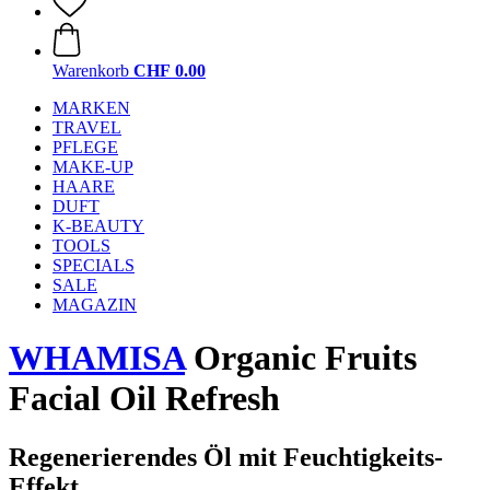
Warenkorb
CHF 0.00
MARKEN
TRAVEL
PFLEGE
MAKE-UP
HAARE
DUFT
K-BEAUTY
TOOLS
SPECIALS
SALE
MAGAZIN
WHAMISA
Organic Fruits
Facial Oil Refresh
Regenerierendes Öl mit Feuchtigkeits-
Effekt