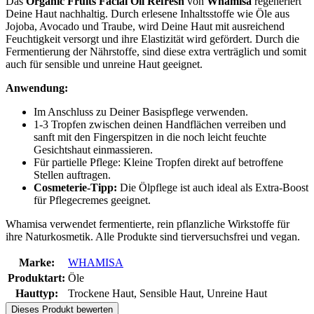
Das
Organic Fruits Facial Oil Refresh
von
Whamisa
regeneriert
Deine Haut nachhaltig. Durch erlesene Inhaltsstoffe wie Öle aus
Jojoba, Avocado und Traube, wird Deine Haut mit ausreichend
Feuchtigkeit versorgt und ihre Elastizität wird gefördert. Durch die
Fermentierung der Nährstoffe, sind diese extra verträglich und somit
auch für sensible und unreine Haut geeignet.
Anwendung:
Im Anschluss zu Deiner Basispflege verwenden.
1-3 Tropfen zwischen deinen Handflächen verreiben und
sanft mit den Fingerspitzen in die noch leicht feuchte
Gesichtshaut einmassieren.
Für partielle Pflege: Kleine Tropfen direkt auf betroffene
Stellen auftragen.
Cosmeterie-Tipp:
Die Ölpflege ist auch ideal als Extra-Boost
für Pflegecremes geeignet.
Whamisa verwendet fermentierte, rein pflanzliche Wirkstoffe für
ihre Naturkosmetik. Alle Produkte sind tierversuchsfrei und vegan.
Marke:
WHAMISA
Produktart:
Öle
Hauttyp:
Trockene Haut, Sensible Haut, Unreine Haut
Dieses Produkt bewerten