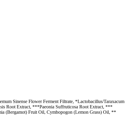
hemum Sinense Flower Ferment Filtrate, *Lactobacillus/Taraxacum
sis Root Extract, ***Paeonia Suffruticosa Root Extract, ***
mia (Bergamot) Fruit Oil, Cymbopogon (Lemon Grass) Oil, **