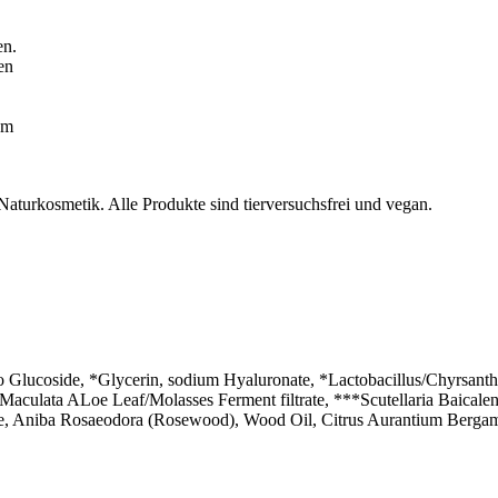
en.
en
em
 Naturkosmetik. Alle Produkte sind tierversuchsfrei und vegan.
 Glucoside, *Glycerin, sodium Hyaluronate, *Lactobacillus/Chyrsant
Maculata ALoe Leaf/Molasses Ferment filtrate, ***Scutellaria Baicalen
ide, Aniba Rosaeodora (Rosewood), Wood Oil, Citrus Aurantium Berga