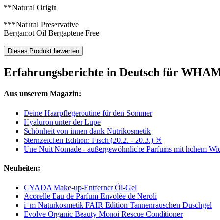
**Natural Origin
***Natural Preservative
Bergamot Oil Bergaptene Free
Dieses Produkt bewerten
Erfahrungsberichte in Deutsch für WHA
Aus unserem Magazin:
Deine Haarpflegeroutine für den Sommer
Hyaluron unter der Lupe
Schönheit von innen dank Nutrikosmetik
Sternzeichen Edition: Fisch (20.2. - 20.3.) ♓
Une Nuit Nomade - außergewöhnliche Parfums mit hohem Wi
Neuheiten:
GYADA Make-up-Entferner Öl-Gel
Acorelle Eau de Parfum Envolée de Neroli
i+m Naturkosmetik FAIR Edition Tannenrauschen Duschgel
Evolve Organic Beauty Monoi Rescue Conditioner