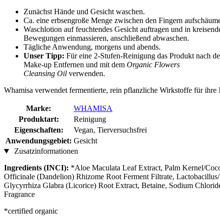
Zunächst Hände und Gesicht waschen.
Ca. eine erbsengroße Menge zwischen den Fingern aufschäum
Waschlotion auf feuchtendes Gesicht auftragen und in kreisend
Bewegungen einmassieren, anschließend abwaschen.
Tägliche Anwendung, morgens und abends.
Unser Tipp:
Für eine 2-Stufen-Reinigung das Produkt nach d
Make-up Entfernen und mit dem
Organic Flowers
Cleansing Oil
verwenden.
Whamisa verwendet fermentierte, rein pflanzliche Wirkstoffe für ihre
Marke:
WHAMISA
Produktart:
Reinigung
Eigenschaften:
Vegan, Tierversuchsfrei
Anwendungsgebiet:
Gesicht
Zusatzinformationen
Ingredients (INCI):
*Aloe Maculata Leaf Extract, Palm Kernel/Coco
Officinale (Dandelion) Rhizome Root Ferment Filtrate, Lactobacillus/
Glycyrrhiza Glabra (Licorice) Root Extract, Betaine, Sodium Chlor
Fragrance
*certified organic