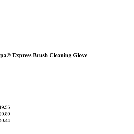
pa® Express Brush Cleaning Glove
19.55
20.89
40.44