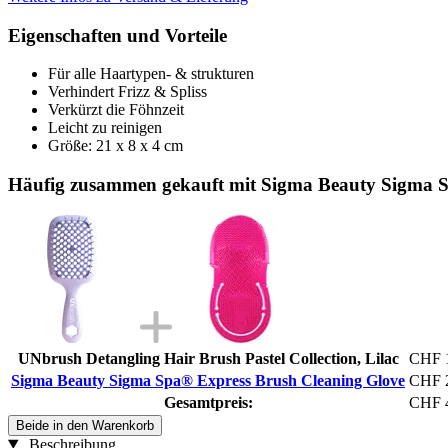
Eigenschaften und Vorteile
Für alle Haartypen- & strukturen
Verhindert Frizz & Spliss
Verkürzt die Föhnzeit
Leicht zu reinigen
Größe: 21 x 8 x 4 cm
Häufig zusammen gekauft mit Sigma Beauty Sigma S
UNbrush Detangling Hair Brush Pastel Collection, Lilac
CHF 
Sigma Beauty Sigma Spa® Express Brush Cleaning Glove
CHF 
Gesamtpreis:
CHF 
Beide in den Warenkorb
Beschreibung