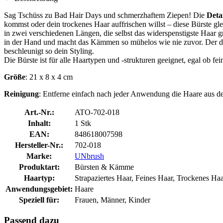
Sag Tschüss zu Bad Hair Days und schmerzhaftem Ziepen! Die
Deta
kommst oder dein trockenes Haar auffrischen willst – diese Bürste gl
in zwei verschiedenen Längen, die selbst das widerspenstigste Haar g
in der Hand und macht das Kämmen so mühelos wie nie zuvor. Der du
beschleunigt so dein Styling.
Die Bürste ist für alle Haartypen und -strukturen geeignet, egal ob fein
Größe
: 21 x 8 x 4 cm
Reinigung
: Entferne einfach nach jeder Anwendung die Haare aus de
Art.-Nr.:
ATO-702-018
Inhalt:
1 Stk
EAN:
848618007598
Hersteller-Nr.:
702-018
Marke:
UNbrush
Produktart:
Bürsten & Kämme
Haartyp:
Strapaziertes Haar, Feines Haar, Trockenes Haa
Anwendungsgebiet:
Haare
Speziell für:
Frauen, Männer, Kinder
Passend dazu