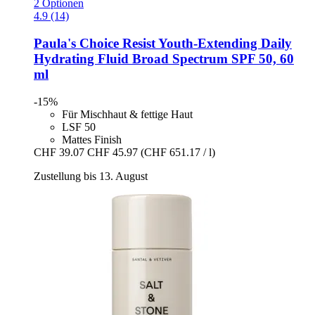
2 Optionen
4.9 (14)
Paula's Choice
Resist Youth-​Extending Daily
Hydrating Fluid Broad Spectrum SPF 50, 60
ml
-15%
Für Mischhaut & fettige Haut
LSF 50
Mattes Finish
CHF 39.07
CHF 45.97
(CHF 651.17 / l)
Zustellung bis 13. August