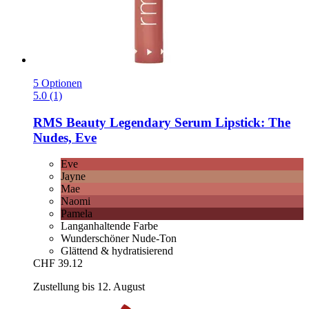
5 Optionen
5.0 (1)
RMS Beauty
Legendary Serum Lipstick: The
Nudes, Eve
Eve
Jayne
Mae
Naomi
Pamela
Langanhaltende Farbe
Wunderschöner Nude-Ton
Glättend & hydratisierend
CHF 39.12
Zustellung bis 12. August