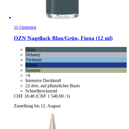
11 Optionen
OZN
Nagellack Blau/Grün, Fiona (12 ml)
Fiona
Delaney
Vivienne
Eileen
Susanne
+6
Intensive Deckkraft
22-free, auf pflanzlicher Basis
Schnelltrocknend
CHF 18.48
(CHF 1 540.00 / l)
Zustellung bis 12. August