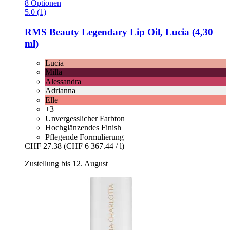
8 Optionen
5.0 (1)
RMS Beauty
Legendary Lip Oil, Lucia (4,30
ml)
Lucia
Milla
Alessandra
Adrianna
Elle
+3
Unvergesslicher Farbton
Hochglänzendes Finish
Pflegende Formulierung
CHF 27.38
(CHF 6 367.44 / l)
Zustellung bis 12. August