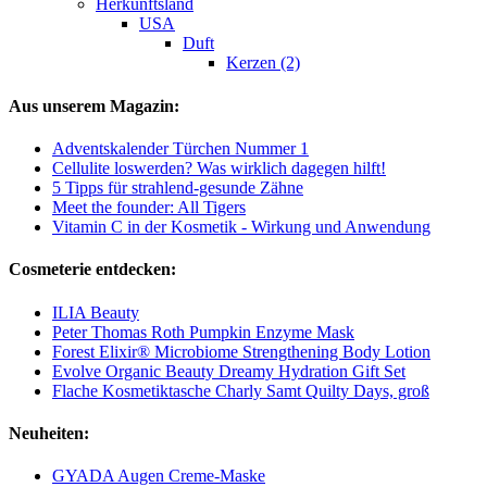
Herkunftsland
USA
Duft
Kerzen (2)
Aus unserem Magazin:
Adventskalender Türchen Nummer 1
Cellulite loswerden? Was wirklich dagegen hilft!
5 Tipps für strahlend-gesunde Zähne
Meet the founder: All Tigers
Vitamin C in der Kosmetik - Wirkung und Anwendung
Cosmeterie entdecken:
ILIA Beauty
Peter Thomas Roth Pumpkin Enzyme Mask
Forest Elixir® Microbiome Strengthening Body Lotion
Evolve Organic Beauty Dreamy Hydration Gift Set
Flache Kosmetiktasche Charly Samt Quilty Days, groß
Neuheiten:
GYADA Augen Creme-Maske